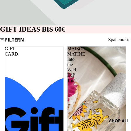
GIFT IDEAS BIS 60€
FILTERN
Spaltenraste
GIFT
MAISON
CARD
MATINE
Into
the
Wild
EdP
15ml
SHOP ALL