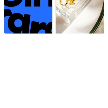
0
MAISON MATINE Into the
Wild EdP 15ml
€28,00
1
GIFT CARD
€25,00
MAISON
MAISON