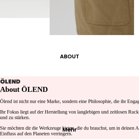
NECKLACES
RINGS
ATEL
JÉ
BRACELETS
CHARMS
ABOUT
FAS
HIO
N
CLOTHING
About ÖLEND
BAGS
BAND
HATS, SCARVES & SOCKS
Ölend ist nicht nur eine Marke, sondern eine Philosophie, die ihr Eng
HU
SHOES
Ihr Fokus liegt auf der Herstellung von langlebigen und zeitlosen Ru
und zu stärken.
ACCES
Sie möchten dir die Werkzeuge bieten, die du brauchst, um in deinen A
Mehr
Einfluss auf den Planeten verringern.
SOIRE