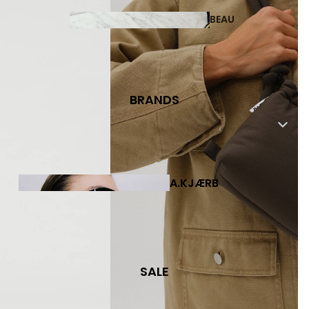
BEAU
TY
BRANDS
COSMETICS
A.KJÆRB
PERFUMES
EDE
JEWE
LLER
Y
SALE
EARRINGS
EAR CUFFS