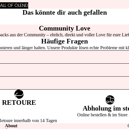
S
ALL OF ÖLEND
SUNGLASSES
Das könnte dir auch gefallen
HAIR ACCESSOIRES
Community Love
BON
KEY & BAG CHAINS
acks aus der Community – ehrlich, direkt und voller Love für eure Lieb
PARFUMEU
Häufige Fragen
R
FOR
tionieren und länger halten. Unsere Produkte lösen echte Probleme mit k
YOUR
HOME
PAPE
TERI
E
RETOURE
Abholung im st
CALIE
Online bestellen & im Store
PARIS
Retoure innerhalb von 14 Tagen
About