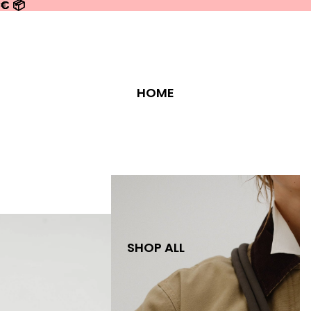
0€ 📦
0€ 📦
HOME
SHOP ALL