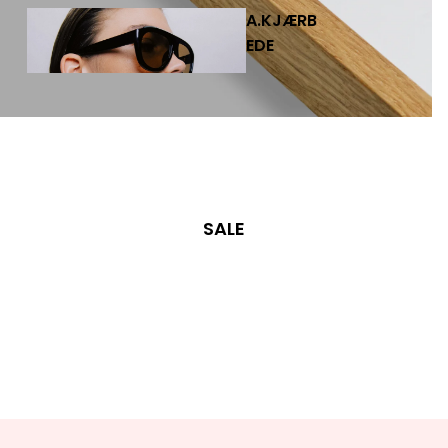
JEWE
A.KJÆRB
LLER
EDE
Y
EARRINGS
EAR CUFFS
NECKLACES
RINGS
BRACELETS
SALE
CHARMS
ATEL
JÉ
FAS
HIO
N
CLOTHING
BAGS