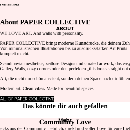
HATS, SCARVES & SOCKS
SHOES
BAND
About PAPER COLLECTIVE
ACCES
HU
ABOUT
SOIRE
WE LOVE ART. And walls with personality.
S
PAPER COLLECTIVE bringt moderne Kunstdrucke, die deinem Zuhause 
SUNGLASSES
Von minimalistischen Illustrationen bis zu ausdrucksstarken Art Prints
komplett macht.
HAIR ACCESSOIRES
Scandinavian aesthetics, zeitlose Designs und curated artwork, das eas
KEY & BAG CHAINS
Gallery Walls, cozy corners oder den perfekten „this looks straight out
Art, die nicht nur schön aussieht, sondern deinen Space nach dir fühlen 
FOR
Modern art. Clean vibes. Made for beautiful spaces.
YOUR
BON
HOME
PARFUMEU
ALL OF PAPER COLLECTIVE
R
Das könnte dir auch gefallen
PAPE
TERI
Mehr
Community Love
E
acks aus der Community – ehrlich, direkt und voller Love für eure Lieb