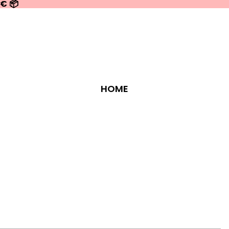
0€ 📦
0€ 📦
HOME