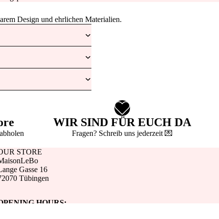
larem Design und ehrlichen Materialien.
ore
WIR SIND FÜR EUCH DA
 abholen
Fragen? Schreib uns jederzeit 💌
OUR STORE
MaisonLeBo
Lange Gasse 16
72070 Tübingen
OPENING HOURS:
DI-FR 11-18, 13-14 LUNCH