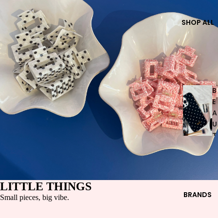
SHOP ALL
B
E
A
U
T
Y
COSME
TICS
LITTLE THINGS
PERFU
BRANDS
Small pieces, big vibe.
MES