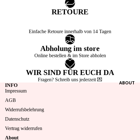
CHARM
É
S
RETOURE
B
F
A
Einfache Retoure innerhalb von 14 Tagen
A
N
S
D
Abholung im store
H
H
I
Online bestellen & im Store abholen
O
U
N
WIR SIND FÜR EUCH DA
CLOTHI
B
Fragen? Schreib uns jederzeit 💌
ABOUT
INFO
NG
Impressum
N
BAGS
AGB
P
HATS,
Widerrufsbelehrung
A
SCARV
R
Datenschutz
ES &
F
Vertrag widerrufen
SOCKS
U
About