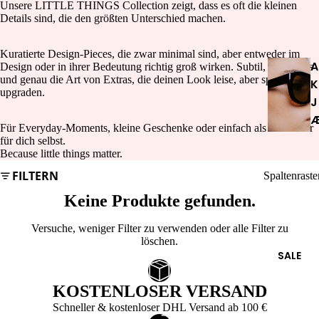
Unsere LITTLE THINGS Collection zeigt, dass es oft die kleinen
J
Details sind, die den größten Unterschied machen.
E
Kuratierte Design-Pieces, die zwar minimal sind, aber entweder im
E
A
Design oder in ihrer Bedeutung richtig groß wirken. Subtil, besonders
L
und genau die Art von Extras, die deinen Look leise, aber spürbar
K
upgraden.
R
J
Y
Für Everyday-Moments, kleine Geschenke oder einfach als Reminder
EARRIN
R
für dich selbst.
GS
Because little things matter.
B
E
FILTERN
EAR
Spaltenraste
D
CUFFS
Keine Produkte gefunden.
E
NECKL
Versuche, weniger Filter zu verwenden oder
alle Filter zu
ACES
löschen
.
A
SALE
RINGS
T
E
BRACEL
KOSTENLOSER VERSAND
L
ETS
Schneller & kostenloser DHL Versand ab 100 €
J