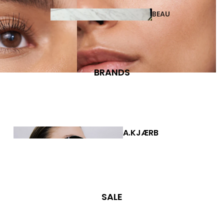
BEAU
TY
BRANDS
COSMETICS
A.KJÆRB
PERFUMES
EDE
JEWE
LLER
Y
SALE
EARRINGS
EAR CUFFS