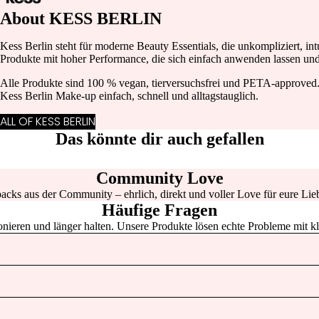
S
About KESS BERLIN
SUNGLASSES
Kess Berlin steht für moderne Beauty Essentials, die unkompliziert, in
HAIR ACCESSOIRES
Produkte mit hoher Performance, die sich einfach anwenden lassen und 
BON
KEY & BAG CHAINS
Alle Produkte sind 100 % vegan, tierversuchsfrei und PETA-approve
PARFUMEU
Kess Berlin Make-up einfach, schnell und alltagstauglich.
R
FOR
ALL OF KESS BERLIN
YOUR
Das könnte dir auch gefallen
HOME
Community Love
PAPE
acks aus der Community – ehrlich, direkt und voller Love für eure Lieb
TERI
Häufige Fragen
E
tionieren und länger halten. Unsere Produkte lösen echte Probleme mit k
CALIE
PARIS