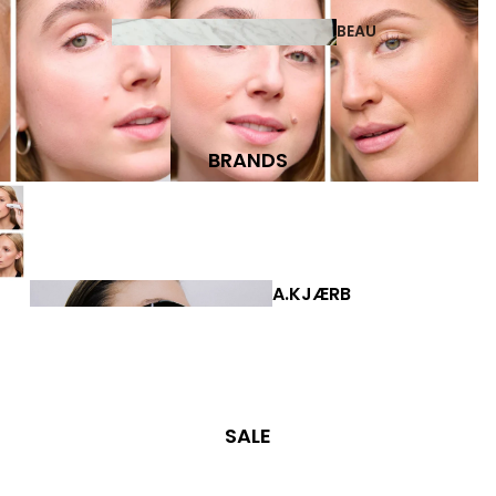
BEAU
TY
BRANDS
COSMETICS
A.KJÆRB
PERFUMES
EDE
JEWE
LLER
Y
SALE
EARRINGS
EAR CUFFS