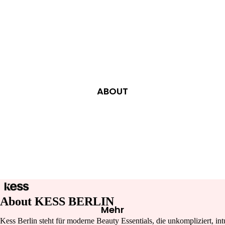
NECKLACES
RINGS
ATEL
JÉ
BRACELETS
CHARMS
ABOUT
FAS
HIO
N
CLOTHING
BAGS
BAND
HATS, SCARVES & SOCKS
HU
SHOES
About KESS BERLIN
ACCES
Mehr
SOIRE
Kess Berlin steht für moderne Beauty Essentials, die unkompliziert, in