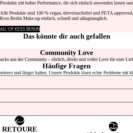
S
Produkte mit hoher Performance, die sich einfach anwenden lassen und 
SUNGLASSES
Alle Produkte sind 100 % vegan, tierversuchsfrei und PETA-approve
Kess Berlin Make-up einfach, schnell und alltagstauglich.
HAIR ACCESSOIRES
ALL OF KESS BERLIN
BON
KEY & BAG CHAINS
Das könnte dir auch gefallen
PARFUMEU
R
FOR
Community Love
YOUR
acks aus der Community – ehrlich, direkt und voller Love für eure Lieb
HOME
Häufige Fragen
tionieren und länger halten. Unsere Produkte lösen echte Probleme mit k
PAPE
TERI
E
CALIE
PARIS
RETOURE