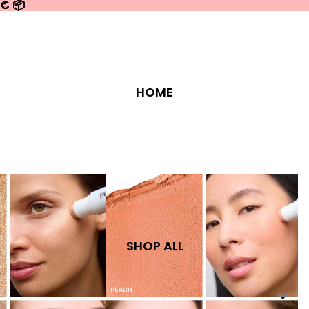
0€ 📦
0€ 📦
HOME
SHOP ALL